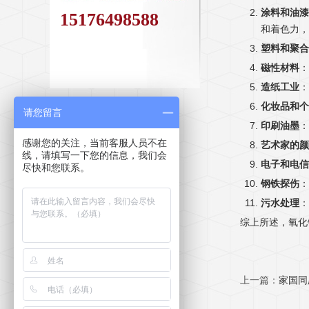
涂料和油漆
15176498588
和着色力，
塑料和聚合
磁性材料
：
造纸工业
：
化妆品和个
请您留言
印刷油墨
：
感谢您的关注，当前客服人员不在
艺术家的颜
线，请填写一下您的信息，我们会
电子和电信
尽快和您联系。
钢铁探伤
：
污水处理
：
综上所述，氧化
上一篇：
家国同