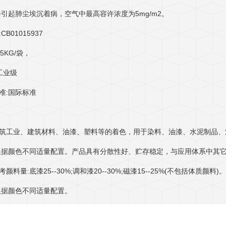
会引起肺尘埃沉着病，空气中最高容许浓度为5mg/m2。
:CB01015937
5KG/袋，
工业级
准:国际标准
筑工业、建筑材料、油漆、塑料等的着色，用于染料、油漆、水泥制品、
根据颜色不同适量配置。产品具有分散性好、贮存稳定，与应用体系中其
颜料量:底漆25--30%;调和漆20--30%;磁漆15--25%(不包括体质颜料)。
根据颜色不同适量配置。